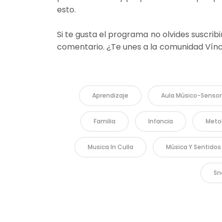
esto.
Si te gusta el programa no olvides suscribi
comentario. ¿Te unes a la comunidad Vínc
Aprendizaje
Aula Músico-Sensor
Familia
Infancia
Meto
Musica In Culla
Música Y Sentidos
Nosotr
Sn
Sobre Vínc
Dónde es
Contácta