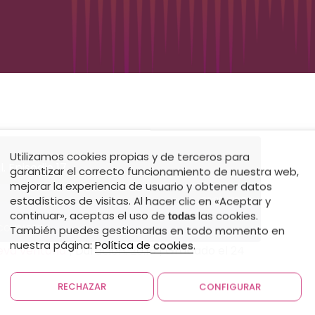
Utilizamos cookies propias y de terceros para
 Episodio 17.
garantizar el correcto funcionamiento de nuestra web,
mejorar la experiencia de usuario y obtener datos
estadísticos de visitas. Al hacer clic en «Aceptar y
00:00
/
20:18
r
Fast
continuar», aceptas el uso de
las cookies.
todas
Forward
COMPARTIR
También puedes gestionarlas en todo momento en
s
30
seconds
nuestra página:
Política de cookies
.
eva ventana
|
Duración: 20:18
|
Grabado el 24
RECHAZAR
CONFIGURAR