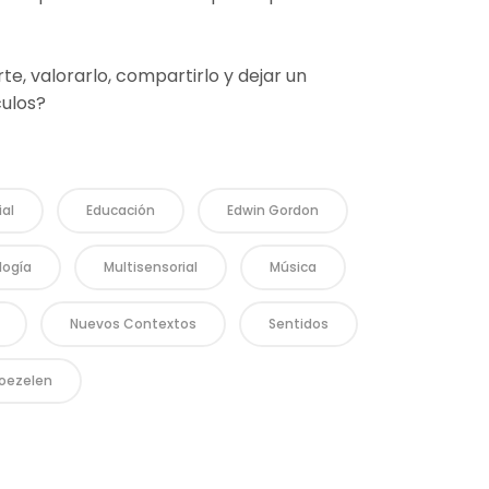
rte, valorarlo, compartirlo y dejar un
ulos?
ial
Educación
Edwin Gordon
logía
Multisensorial
Música
Nuevos Contextos
Sentidos
os
Oferta Educativa
oezelen
ulo Música
Educación Musical Tempran
años)
tamos
Sensibilización Musical (4-8 
nos