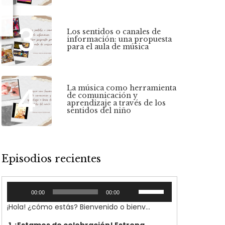
3
Los sentidos o canales de
información: una propuesta
para el aula de música
4
La música como herramienta
de comunicación y
aprendizaje a través de los
sentidos del niño
Episodios recientes
Reproductor
Utiliza
00:00
00:00
de
las
¡Hola! ¿cómo estás? Bienvenido o bienvenida a Vínculos, TU podcast sobre música, educación, infancia y familia. En este episodio introductorio nos presentaremos, mi proyecto y yo misma. Porque creo que es importante que me conozcas y cómo he llegado hasta este momento y a la necesidad de crear este podcast 'Vínculos'.
audio
teclas
de
1. ¡Estamos de celebración! Estrenamos Vínculos. Episodio 0