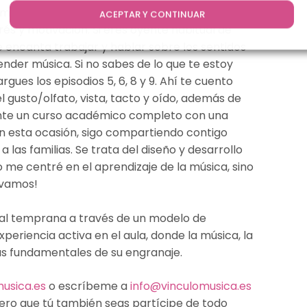
emática nueva para mi y que, en su momento,
ACEPTAR Y CONTINUAR
s y motivación. Si eres oyente habitual de
 encanta trabajar y hablar sobre los sentidos
nder música. Si no sabes de lo que te estoy
gues los episodios 5, 6, 8 y 9. Ahí te cuento
 gusto/olfato, vista, tacto y oído, además de
nte un curso académico completo con una
n esta ocasión, sigo compartiendo contigo
 las familias. Se trata del diseño y desarrollo
 me centré en el aprendizaje de la música, sino
á vamos!
al temprana a través de un modelo de
periencia activa en el aula, donde la música, la
ezas fundamentales de su engranaje.
usica.es
o escríbeme a
info@vinculomusica.es
ro que tú también seas partícipe de todo