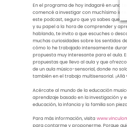
En el programa de hoy indagaré en una t
INCRUSTAR
comencé a investigar con muchísimo interé
este podcast, seguro que ya sabes que me
y su papel a la hora de comprender y apre
hablando, te invito a que escuches o descar
muchas curiosidades sobre los sentidos del
cómo lo he trabajado intensamente dura
propuesta muy interesante para el aula. E
propuestas que llevo al aula y que ofrezco a
de un aula músico-sensorial, donde no solo
también en el trabajo multisensorial. ¡All
Acércate al mundo de la educación music
aprendizaje basado en la investigación y ex
educación, la infancia y la familia son pi
Para más información, visita
www.vinculom
para contarme y proponerme. Porque quie