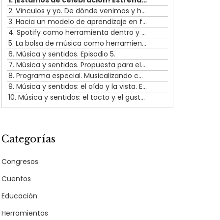
flecha
2. Vínculos y yo. De dónde venimos y hacia dónde vamos. Episodio 1
arriba/abajo
3. Hacia un modelo de aprendizaje en familia. Episodio 2
para
4. Spotify como herramienta dentro y fuera del aula. Episodio 3
aumentar
5. La bolsa de música como herramienta dentro y fuera del aula. Episodio 4.
o
6. Música y sentidos. Episodio 5.
disminuir
7. Música y sentidos. Propuesta para el aula. Episodio 6.
el
8. Programa especial. Musicalizando cuentos. Episodio 7.
volumen.
9. Música y sentidos: el oído y la vista. Episodio 8
10. Música y sentidos: el tacto y el gusto/olfato. Episodio 9.
Categorías
Comunidad
Congresos
Cuentos
a (0-4
Facebook
Instagram
Educación
años)
Herramientas