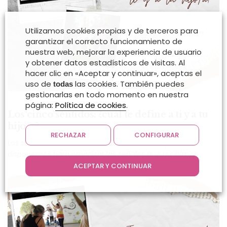
Utilizamos cookies propias y de terceros para
garantizar el correcto funcionamiento de
nuestra web, mejorar la experiencia de usuario
y obtener datos estadísticos de visitas. Al
hacer clic en «Aceptar y continuar», aceptas el
uso de
las cookies. También puedes
todas
gestionarlas en todo momento en nuestra
página:
Política de cookies
.
Los cinco sentidos: ¿cuál te define a ti y a tu
hijo/a?
RECHAZAR
CONFIGURAR
Los sentidos son el medio fundamental del que
disponemos para organizar las señales que recibimos…
ACEPTAR Y CONTINUAR