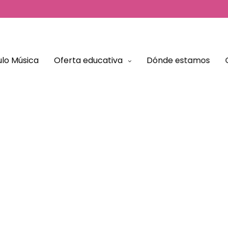
El Tablón
lo Música
Oferta educativa
Dónde estamos
Artículos y Podcast para conocer más sobre el modelo
educativo de Vínculo Música