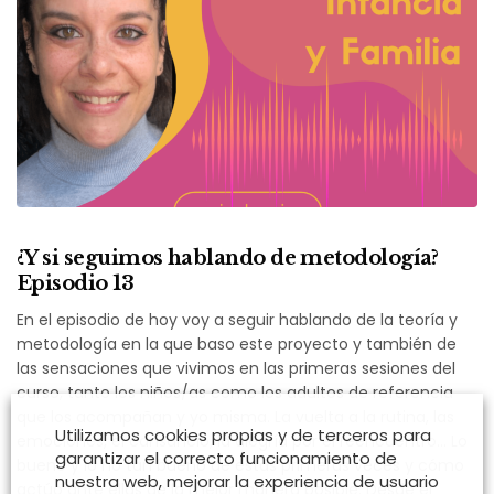
¿Y si seguimos hablando de metodología?
Episodio 13
En el episodio de hoy voy a seguir hablando de la teoría y
metodología en la que baso este proyecto y también de
las sensaciones que vivimos en las primeras sesiones del
curso, tanto los niños/as como los adultos de referencia
que los acompañan y yo misma. La vuelta a la rutina, las
Utilizamos cookies propias y de terceros para
emociones, el cansancio, la alegría por el reencuentro… Lo
garantizar el correcto funcionamiento de
bueno y lo no tan bueno de estas primeras veces y cómo
nuestra web, mejorar la experiencia de usuario
actúo ante ellas de la mejor manera posible. Desde el