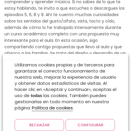
comprender y aprender música. Si no sabes de lo que te
estoy hablando, te invito a que escuches o descargues los
episodios 5, 6, 8 y 9. Ahí te cuento muchas curiosidades
sobre los sentidos del gusto/olfato, vista, tacto y oído,
además de cómo lo he trabajado intensamente durante
un curso académico completo con una propuesta muy
interesante para el aula. En esta ocasión, sigo
compartiendo contigo propuestas que llevo al aula y que
ofrezco a las familias. Se trata del diseño y desarrollo de un
aula músico-sensorial, donde no solo me centré en el
Utilizamos cookies propias y de terceros para
aprendizaje de la música, sino también en el trabajo
garantizar el correcto funcionamiento de
multisensorial. ¡Allá vamos!
nuestra web, mejorar la experiencia de usuario
y obtener datos estadísticos de visitas. Al
hacer clic en «Aceptar y continuar», aceptas el
uso de
las cookies. También puedes
todas
gestionarlas en todo momento en nuestra
página:
Política de cookies
.
RECHAZAR
CONFIGURAR