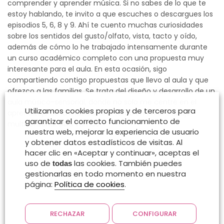
comprender y aprender música. Si no sabes de lo que te
estoy hablando, te invito a que escuches o descargues los
episodios 5, 6, 8 y 9. Ahí te cuento muchas curiosidades
sobre los sentidos del gusto/olfato, vista, tacto y oído,
además de cómo lo he trabajado intensamente durante
un curso académico completo con una propuesta muy
interesante para el aula. En esta ocasión, sigo
compartiendo contigo propuestas que llevo al aula y que
ofrezco a las familias. Se trata del diseño y desarrollo de un
aula músico-sensorial, donde no solo me centré en el
Utilizamos cookies propias y de terceros para
aprendizaje de la música, sino también en el trabajo
garantizar el correcto funcionamiento de
multisensorial. ¡Allá vamos!
nuestra web, mejorar la experiencia de usuario
y obtener datos estadísticos de visitas. Al
hacer clic en «Aceptar y continuar», aceptas el
uso de
las cookies. También puedes
todas
gestionarlas en todo momento en nuestra
página:
Política de cookies
.
RECHAZAR
CONFIGURAR