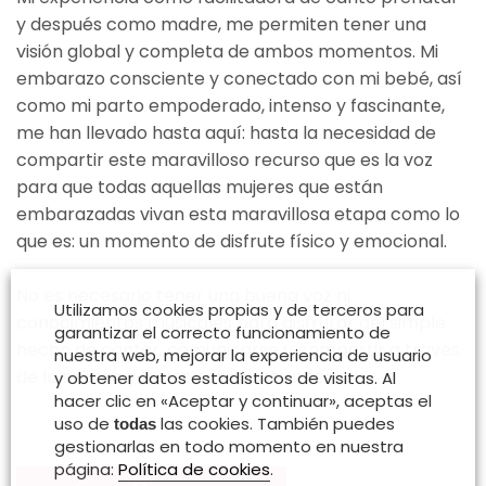
y después como madre, me permiten tener una
visión global y completa de ambos momentos. Mi
embarazo consciente y conectado con mi bebé, así
como mi parto empoderado, intenso y fascinante,
me han llevado hasta aquí: hasta la necesidad de
compartir este maravilloso recurso que es la voz
para que todas aquellas mujeres que están
embarazadas vivan esta maravillosa etapa como lo
que es: un momento de disfrute físico y emocional.
No es necesario tener una buena voz ni
Utilizamos cookies propias y de terceros para
conocimientos musicales para disfrutar del simple
garantizar el correcto funcionamiento de
hecho de cantar, comunicarse y compartir a través
nuestra web, mejorar la experiencia de usuario
de la música y la voz como instrumento.
y obtener datos estadísticos de visitas. Al
hacer clic en «Aceptar y continuar», aceptas el
uso de
las cookies. También puedes
todas
gestionarlas en todo momento en nuestra
página:
Política de cookies
.