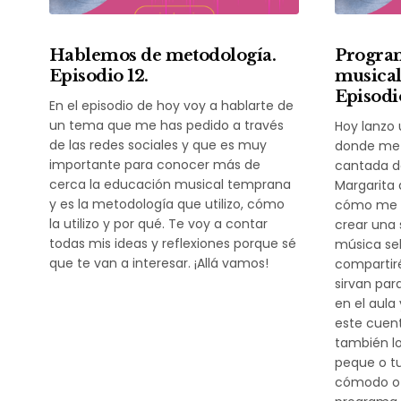
Hablemos de metodología.
Program
Episodio 12.
musical
Episodio
En el episodio de hoy voy a hablarte de
un tema que me has pedido a través
Hoy lanzo
de las redes sociales y que es muy
donde me c
importante para conocer más de
cantada de
cerca la educación musical temprana
Margarita 
y es la metodología que utilizo, cómo
cómo me i
la utilizo y por qué. Te voy a contar
crear una 
todas mis ideas y reflexiones porque sé
música sel
que te van a interesar. ¡Allá vamos!
compartiré
sirvan par
en el aula
este cuent
también l
peque o t
cómodo o