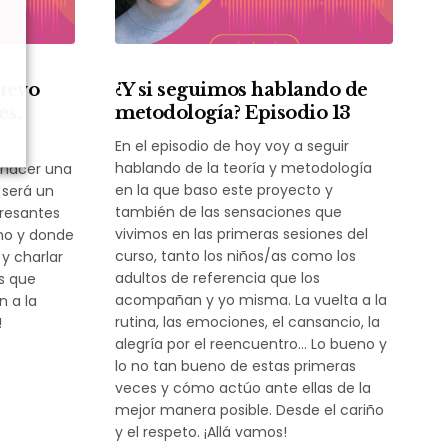
uevo
¿Y si seguimos hablando de
es.
metodología? Episodio 13
En el episodio de hoy voy a seguir
hablando de la teoría y metodología
 hacer una
en la que baso este proyecto y
 será un
también de las sensaciones que
resantes
vivimos en las primeras sesiones del
ano y donde
curso, tanto los niños/as como los
y charlar
adultos de referencia que los
s que
acompañan y yo misma. La vuelta a la
n a la
rutina, las emociones, el cansancio, la
!
alegría por el reencuentro… Lo bueno y
lo no tan bueno de estas primeras
veces y cómo actúo ante ellas de la
mejor manera posible. Desde el cariño
y el respeto. ¡Allá vamos!