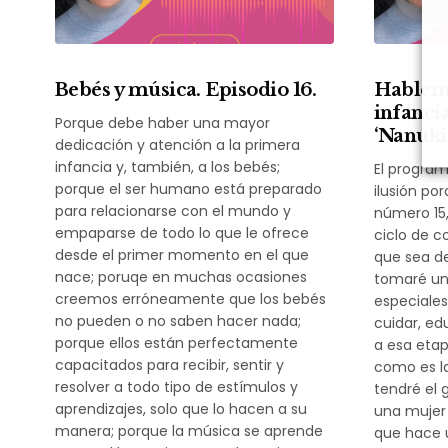
Bebés y música. Episodio 16.
Hablemo
infancia
Porque debe haber una mayor
‘Nanuki
dedicación y atención a la primera
infancia y, también, a los bebés;
El progra
porque el ser humano está preparado
ilusión po
para relacionarse con el mundo y
número 15,
empaparse de todo lo que le ofrece
ciclo de c
desde el primer momento en el que
que sea d
nace; poruqe en muchas ocasiones
tomaré un
creemos erróneamente que los bebés
especiales
no pueden o no saben hacer nada;
cuidar, ed
porque ellos están perfectamente
a esa etap
capacitados para recibir, sentir y
como es la
resolver a todo tipo de estímulos y
tendré el 
aprendizajes, solo que lo hacen a su
una mujer
manera; porque la música se aprende
que hace u