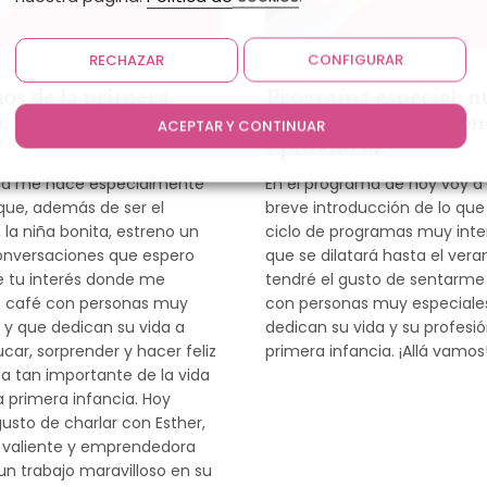
RECHAZAR
CONFIGURAR
s de la primera
Programa especial: n
: un café con Esther
ciclo de conversacion
ACEPTAR Y CONTINUAR
’
Episodio 14.
ma me hace especialmente
En el programa de hoy voy a
rque, además de ser el
breve introducción de lo que
 la niña bonita, estreno un
ciclo de programas muy inte
onversaciones que espero
que se dilatará hasta el ver
e tu interés donde me
tendré el gusto de sentarme 
 café con personas muy
con personas muy especiale
 y que dedican su vida a
dedican su vida y su profesió
ucar, sorprender y hacer feliz
primera infancia. ¡Allá vamos
a tan importante de la vida
 primera infancia. Hoy
gusto de charlar con Esther,
 valiente y emprendedora
n trabajo maravilloso en su