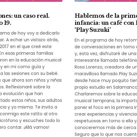
nes: un caso real.
Hablemos de la prim
 19.
infancia: un café con
‘Play Suzuki’
rama de hoy voy a dedicarlo
ar. A echar un vistazo atrás,
En el programa de hoy retomo
2017 en el que creé este
de conversaciones en torno 
En esas primeras familias
y, esta vez, disfrutaré de una
ron en la educación musical
interesante llamada telefón
y en mi como guía y
Rosa Lorenzo, creadora de u
a las sesiones con su bebé.
maravilloso llamado Play Suz
 que ahora son niños y niñas
desde hace muy poquito tie
s. Reflexionaré sobre la
propio estudio en Salamanca
a evolución que han
Charlaremos sobre la educa
ado estos niños, sus adultos
musical temprana, la import
cia y yo misma. Te invito a
poner el foco en la primera i
conmigo este ratito al otro
crear experiencias y vivencia
icrófono y escuches todo lo
respetuosas en torno a ella 
ero contar. ¡Allá vamos!
conoceremos más de cerca 
Seguro que lo que nos cuent