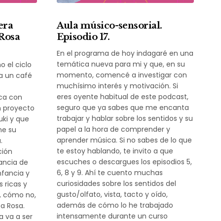
era
Aula músico-sensorial.
 Rosa
Episodio 17.
En el programa de hoy indagaré en una
temática nueva para mi y que, en su
 el ciclo
momento, comencé a investigar con
a un café
muchísimo interés y motivación. Si
eres oyente habitual de este podcast,
ica con
seguro que ya sabes que me encanta
n proyecto
trabajar y hablar sobre los sentidos y su
uki y que
papel a la hora de comprender y
ne su
aprender música. Si no sabes de lo que
.
te estoy hablando, te invito a que
ción
escuches o descargues los episodios 5,
ancia de
6, 8 y 9. Ahí te cuento muchas
nfancia y
curiosidades sobre los sentidos del
s ricas y
gusto/olfato, vista, tacto y oído,
y, cómo no,
además de cómo lo he trabajado
a Rosa.
intensamente durante un curso
a va a ser