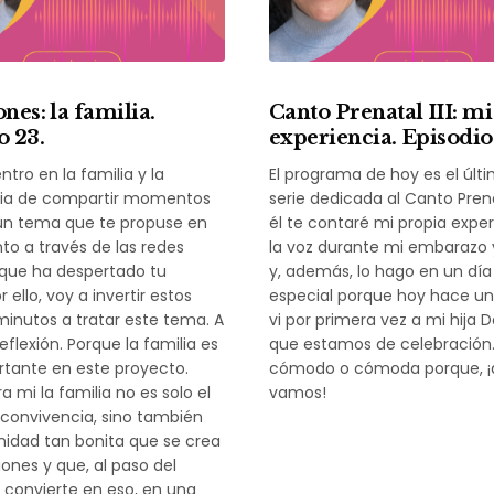
nes: la familia.
Canto Prenatal III: mi
o 23.
experiencia. Episodio
tro en la familia y la
El programa de hoy es el últi
ia de compartir momentos
serie dedicada al Canto Pren
 un tema que te propuse en
él te contaré mi propia expe
o a través de las redes
la voz durante mi embarazo 
 que ha despertado tu
y, además, lo hago en un dí
r ello, voy a invertir estos
especial porque hoy hace u
inutos a tratar este tema. A
vi por primera vez a mi hija D
flexión. Porque la familia es
que estamos de celebración
tante en este proyecto.
cómodo o cómoda porque, ¡a
a mi la familia no es solo el
vamos!
convivencia, sino también
idad tan bonita que se crea
iones y que, al paso del
 convierte en eso, en una