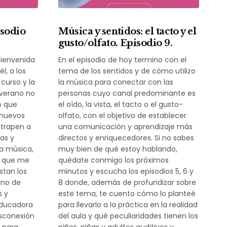
isodio
Música y sentidos: el tacto y el
gusto/olfato. Episodio 9.
bienvenida
En el episodio de hoy termino con el
l, a los
tema de los sentidos y de cómo utilizo
 curso y la
la música para conectar con las
l verano no
personas cuyo canal predominante es
o que
el oído, la vista, el tacto o el gusto-
 nuevos
olfato, con el objetivo de establecer
atrapen a
una comunicación y aprendizaje más
ñas y
directos y enriquecedores. Si no sabes
la música,
muy bien de qué estoy hablando,
s que me
quédate conmigo los próximos
stan los
minutos y escucha los episodios 5, 6 y
rno de
8 donde, además de profundizar sobre
s y
este tema, te cuento cómo lo planteé
educadora
para llevarlo a la práctica en la realidad
esconexión
del aula y qué peculiaridades tienen los