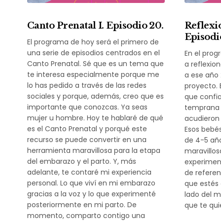
Canto Prenatal I. Episodio 20.
Reflexio
Episodio
El programa de hoy será el primero de
una serie de episodios centrados en el
En el prog
Canto Prenatal. Sé que es un tema que
a reflexion
te interesa especialmente porque me
a ese año 
lo has pedido a través de las redes
proyecto. 
sociales y porque, además, creo que es
que confia
importante que conozcas. Ya seas
temprana 
mujer u hombre. Hoy te hablaré de qué
acudieron 
es el Canto Prenatal y porqué este
Esos bebés
recurso se puede convertir en una
de 4-5 año
herramienta maravillosa para la etapa
maravillos
del embarazo y el parto. Y, más
experiment
adelante, te contaré mi experiencia
de referen
personal. Lo que viví en mi embarazo
que estés 
gracias a la voz y lo que experimenté
lado del m
posteriormente en mi parto. De
que te qui
momento, comparto contigo una