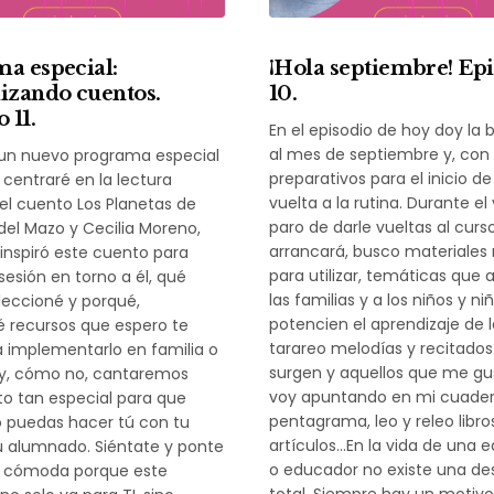
a especial:
¡Hola septiembre! Ep
izando cuentos.
10.
 11.
En el episodio de hoy doy la 
al mes de septiembre y, con é
 un nuevo programa especial
preparativos para el inicio de
entraré en la lectura
vuelta a la rutina. Durante e
l cuento Los Planetas de
paro de darle vueltas al curs
del Mazo y Cecilia Moreno,
arrancará, busco materiales
nspiró este cuento para
para utilizar, temáticas que 
sesión en torno a él, qué
las familias y a los niños y ni
eccioné y porqué,
potencien el aprendizaje de 
 recursos que espero te
tarareo melodías y recitado
a implementarlo en familia o
surgen y aquellos que me gu
 y, cómo no, cantaremos
voy apuntando en mi cuade
o tan especial para que
pentagrama, leo y releo libro
o puedas hacer tú con tu
artículos…En la vida de una 
u alumnado. Siéntate y ponte
o educador no existe una d
 cómoda porque este