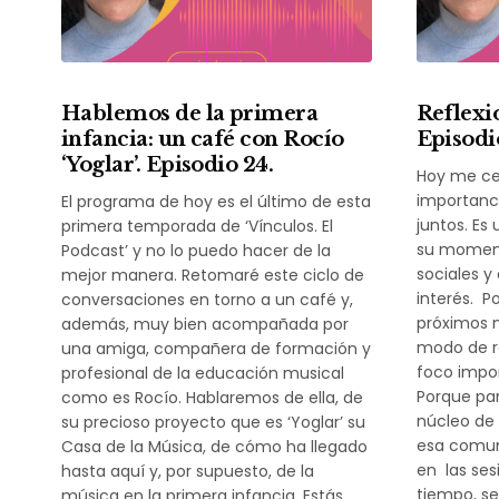
Hablemos de la primera
Reflexio
infancia: un café con Rocío
Episodi
‘Yoglar’. Episodio 24.
Hoy me cen
importanc
El programa de hoy es el último de esta
juntos. Es
primera temporada de ‘Vínculos. El
su moment
Podcast’ y no lo puedo hacer de la
sociales y
mejor manera. Retomaré este ciclo de
interés. Po
conversaciones en torno a un café y,
próximos m
además, muy bien acompañada por
modo de re
una amiga, compañera de formación y
foco impor
profesional de la educación musical
Porque par
como es Rocío. Hablaremos de ella, de
núcleo de 
su precioso proyecto que es ‘Yoglar’ su
esa comun
Casa de la Música, de cómo ha llegado
en las ses
hasta aquí y, por supuesto, de la
tiempo, se
música en la primera infancia. Estás