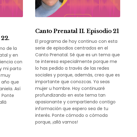
Canto Prenatal II. Episodio 21
 22.
El programa de hoy continuo con esta
serie de episodios centrados en el
mo de la
Canto Prenatal. Sé que es un tema que
atal y en
te interesa especialmente porque me
riencia con
lo has pedido a través de las redes
y mi parto
sociales y porque, además, creo que es
a muy
importante que conozcas. Ya seas
n año que
mujer u hombre. Hoy continuaré
aniela. Así
profundizando en este tema tan
. Ponte
apasionante y compartiendo contigo
llá
información que espero sea de tu
interés. Ponte cómodo o cómoda
porque, ¡allá vamos!