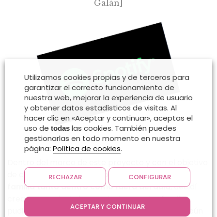
Galán]
Utilizamos cookies propias y de terceros para
garantizar el correcto funcionamiento de
nuestra web, mejorar la experiencia de usuario
y obtener datos estadísticos de visitas. Al
hacer clic en «Aceptar y continuar», aceptas el
uso de
las cookies. También puedes
todas
gestionarlas en todo momento en nuestra
página:
Política de cookies
.
Dentro del marco de este proyecto y con el objetivo
de crear un
modelo de aprendizaje musical en
RECHAZAR
CONFIGURAR
familia tanto dentro como fuera del aula
, decidí
crear una serie de herramientas que las familias
ACEPTAR Y CONTINUAR
pudieran disfrutar y de las que ser partícipes. Si aún