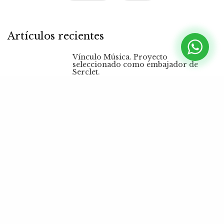
Artículos recientes
1
Vínculo Música. Proyecto
seleccionado como embajador de
Serclet.
2
‘Vínculos’. El Podcast sobre Música,
Educación, Infancia y Familia
3
Los sentidos o canales de
información: una propuesta para el
aula de música
4
La música como herramienta de
comunicación y aprendizaje a través
de los sentidos del niño
Episodios recientes