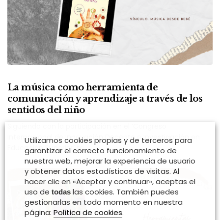
La música como herramienta de
comunicación y aprendizaje a través de los
sentidos del niño
Siguiendo con la participación en el ‘Congreso
Internacional de Innovación Docente e Investigación en
Utilizamos cookies propias y de terceros para
Educación Superior’ te…
garantizar el correcto funcionamiento de
nuestra web, mejorar la experiencia de usuario
y obtener datos estadísticos de visitas. Al
hacer clic en «Aceptar y continuar», aceptas el
uso de
las cookies. También puedes
todas
gestionarlas en todo momento en nuestra
página:
Política de cookies
.