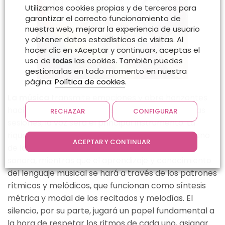
Utilizamos cookies propias y de terceros para
garantizar el correcto funcionamiento de
nuestra web, mejorar la experiencia de usuario
y obtener datos estadísticos de visitas. Al
hacer clic en «Aceptar y continuar», aceptas el
uso de
las cookies. También puedes
todas
gestionarlas en todo momento en nuestra
página:
Política de cookies
.
La música
transmite emociones y abre horizontes
hacia nuevas oportunidades de aprendizaje. En las
RECHAZAR
CONFIGURAR
sesiones, la voz será el principal instrumento. La
riqueza y experiencias sonoras vendrán de la mano
ACEPTAR Y CONTINUAR
de las melodías, recitados rítmicos y grabación
sonora, mientras que el aprendizaje y conocimiento
del lenguaje musical se hará a través de los patrones
rítmicos y melódicos, que funcionan como síntesis
métrica y modal de los recitados y melodías. El
silencio, por su parte, jugará un papel fundamental a
la hora de respetar los ritmos de cada uno, asignar