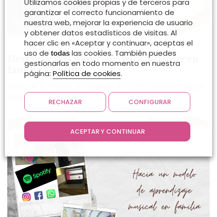
Utilizamos cookies propias y de terceros para
garantizar el correcto funcionamiento de
nuestra web, mejorar la experiencia de usuario
y obtener datos estadísticos de visitas. Al
hacer clic en «Aceptar y continuar», aceptas el
uso de
las cookies. También puedes
todas
Herramientas musicales para disfrutar en
gestionarlas en todo momento en nuestra
familia I: Spotify
página:
Política de cookies
.
Hacer de la música un lenguaje de comunicación, juego e
intercambio con los niños/as dentro…
RECHAZAR
CONFIGURAR
ACEPTAR Y CONTINUAR