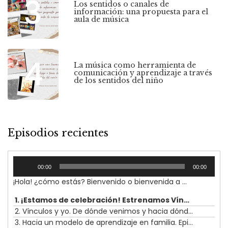
3
Los sentidos o canales de
información: una propuesta para el
aula de música
4
La música como herramienta de
comunicación y aprendizaje a través
de los sentidos del niño
Episodios recientes
Reproductor
00:00
00:00
de
¡Hola! ¿cómo estás? Bienvenido o bienvenida a Vínculos, TU podcast sobre música, educación, infancia y familia. En este episodio introductorio nos presentaremos, mi proyecto y yo misma. Porque creo que es importante que me conozcas y cómo he llegado hasta este momento y a la necesidad de crear este podcast 'Vínculos'.
audio
1. ¡Estamos de celebración! Estrenamos Vínculos. Episodio 0
2. Vínculos y yo. De dónde venimos y hacia dónde vamos. Episodio 1
3. Hacia un modelo de aprendizaje en familia. Episodio 2