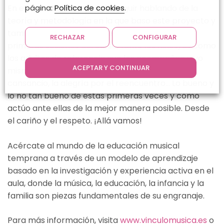
página:
Política de cookies
.
En el episodio de hoy voy a seguir hablando de la
teoría y metodología en la que baso este proyecto y
también de las sensaciones que vivimos en las
RECHAZAR
CONFIGURAR
primeras sesiones del curso, tanto los niños/as como
los adultos de referencia que los acompañan y yo
ACEPTAR Y CONTINUAR
misma. La vuelta a la rutina, las emociones, el
cansancio, la alegría por el reencuentro… Lo bueno y
lo no tan bueno de estas primeras veces y cómo
actúo ante ellas de la mejor manera posible. Desde
el cariño y el respeto. ¡Allá vamos!
Acércate al mundo de la educación musical
temprana a través de un modelo de aprendizaje
basado en la investigación y experiencia activa en el
aula, donde la música, la educación, la infancia y la
familia son piezas fundamentales de su engranaje.
Para más información, visita
www.vinculomusica.es
o