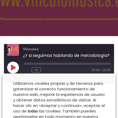
Vínculos
¿Y si seguimos hablando de metodología? Episodio 13
Reproducir
1x
00:00
/
18:48
Rebobinar
Fast
episodio
10
Forward
SUSCRIBIRTE
COMPARTIR
segundos
30
Utilizamos cookies propias y de terceros para
seconds
Descargar archivo
|
Reproducir en una nueva
garantizar el correcto funcionamiento de
ventana
|
Duración: 18:48
|
Grabado el 26 de
nuestra web, mejorar la experiencia de usuario
COMPARTIR
FEED RSS
septiembre de 2022
y obtener datos estadísticos de visitas. Al
ENLACE
hacer clic en «Aceptar y continuar», aceptas el
uso de
las cookies. También puedes
todas
INCRUSTAR
gestionarlas en todo momento en nuestra