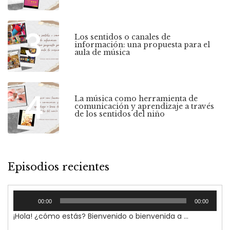
3
Los sentidos o canales de
información: una propuesta para el
aula de música
4
La música como herramienta de
comunicación y aprendizaje a través
de los sentidos del niño
Episodios recientes
Reproductor
00:00
00:00
de
¡Hola! ¿cómo estás? Bienvenido o bienvenida a Vínculos, TU podcast sobre música, educación, infancia y familia. En este episodio introductorio nos presentaremos, mi proyecto y yo misma. Porque creo que es importante que me conozcas y cómo he llegado hasta este momento y a la necesidad de crear este podcast 'Vínculos'.
audio