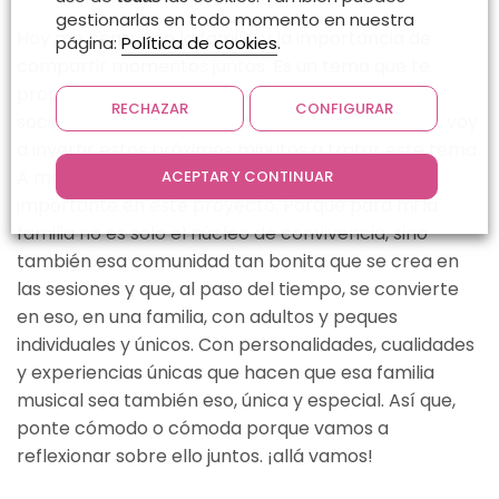
INCRUSTAR
gestionarlas en todo momento en nuestra
Hoy me centro en la familia y la importancia de
página:
Política de cookies
.
compartir momentos juntos. Es un tema que te
propuse en su momento a través de las redes
RECHAZAR
CONFIGURAR
sociales y que ha despertado tu interés. Por ello, voy
a invertir estos próximos minutos a tratar este tema.
A modo de reflexión. Porque la familia es foco
ACEPTAR Y CONTINUAR
importante en este proyecto. Porque para mi la
familia no es solo el núcleo de convivencia, sino
también esa comunidad tan bonita que se crea en
las sesiones y que, al paso del tiempo, se convierte
en eso, en una familia, con adultos y peques
individuales y únicos. Con personalidades, cualidades
y experiencias únicas que hacen que esa familia
musical sea también eso, única y especial. Así que,
ponte cómodo o cómoda porque vamos a
reflexionar sobre ello juntos. ¡allá vamos!