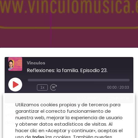
Vínculos
Reflexiones: la familia. Episodio 23.
Reproducir
1x
00:00
/
20:03
Rebobinar
Fast
episodio
10
Forward
SUSCRIBIRTE
COMPARTIR
segundos
30
Utilizamos cookies propias y de terceros para
seconds
Descargar archivo
|
Reproducir en una nueva
garantizar el correcto funcionamiento de
ventana
|
Duración: 20:03
|
Grabado el 12 de
COMPARTIR
nuestra web, mejorar la experiencia de usuario
FEED RSS
diciembre de 2022
y obtener datos estadísticos de visitas. Al
ENLACE
hacer clic en «Aceptar y continuar», aceptas el
uso de
las cookies. También puedes
todas