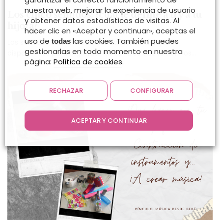
nuestra web, mejorar la experiencia de usuario
Los cinco sentidos: ¿cuál te define a ti y a tu
y obtener datos estadísticos de visitas. Al
hijo/a?
hacer clic en «Aceptar y continuar», aceptas el
uso de
las cookies. También puedes
todas
Los sentidos son el medio fundamental del que
gestionarlas en todo momento en nuestra
disponemos para organizar las señales que recibimos…
página:
Política de cookies
.
RECHAZAR
CONFIGURAR
ACEPTAR Y CONTINUAR