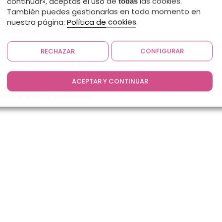
continuar», aceptas el uso de
las cookies.
todas
n la realidad del aula. Hoy me
También puedes gestionarlas en todo momento en
n los niños, niñas y adultos
nuestra página:
Política de cookies
.
y visuales y cómo a través de
gación y experiencia en el
RECHAZAR
CONFIGURAR
odido confirmar que la
 una excelente herramienta
cación y aprendizaje para
ACEPTAR Y CONTINUAR
ebés, peques y adultos cuyo
edominante es el oído o la