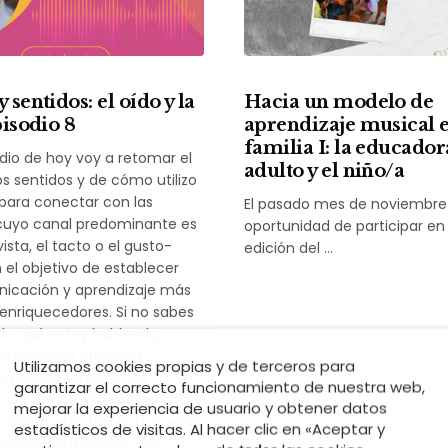
 sentidos: el oído y la
Hacia un modelo de
pisodio 8
aprendizaje musical 
familia I: la educadora
odio de hoy voy a retomar el
adulto y el niño/a
s sentidos y de cómo utilizo
para conectar con las
El pasado mes de noviembre 
cuyo canal predominante es
oportunidad de participar en 
 vista, el tacto o el gusto-
edición del …
n el objetivo de establecer
icación y aprendizaje más
 enriquecedores. Si no sabes
de qué estoy hablando,
onmigo los próximos
Utilizamos cookies propias y de terceros para
 escucha también los
garantizar el correcto funcionamiento de nuestra web,
5 y 6 donde, además de
mejorar la experiencia de usuario y obtener datos
r sobre este tema, te cuento
estadísticos de visitas. Al hacer clic en «Aceptar y
anteé para llevarlo a la