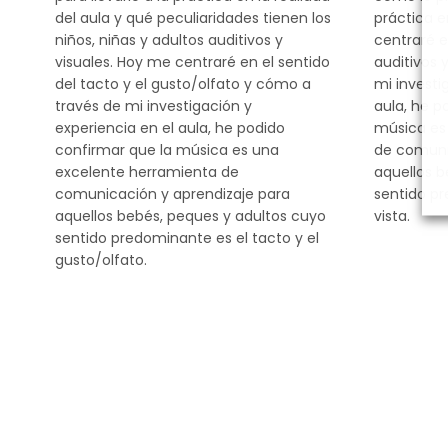
del aula y qué peculiaridades tienen los
práctica e
niños, niñas y adultos auditivos y
centraré e
visuales. Hoy me centraré en el sentido
auditivos 
del tacto y el gusto/olfato y cómo a
mi investi
través de mi investigación y
aula, he p
experiencia en el aula, he podido
música es
confirmar que la música es una
de comuni
excelente herramienta de
aquellos b
comunicación y aprendizaje para
sentido pr
aquellos bebés, peques y adultos cuyo
vista.
sentido predominante es el tacto y el
gusto/olfato.