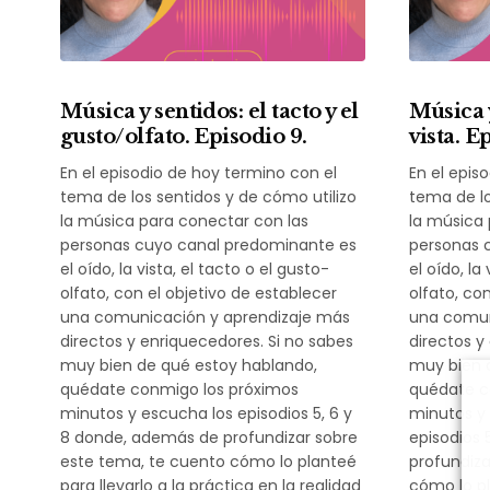
Música y sentidos: el tacto y el
Música y
gusto/olfato. Episodio 9.
vista. E
En el episodio de hoy termino con el
En el epis
tema de los sentidos y de cómo utilizo
tema de lo
la música para conectar con las
la música 
personas cuyo canal predominante es
personas 
el oído, la vista, el tacto o el gusto-
el oído, la
olfato, con el objetivo de establecer
olfato, co
una comunicación y aprendizaje más
una comun
directos y enriquecedores. Si no sabes
directos y
muy bien de qué estoy hablando,
muy bien 
quédate conmigo los próximos
quédate c
minutos y escucha los episodios 5, 6 y
minutos y
8 donde, además de profundizar sobre
episodios 
este tema, te cuento cómo lo planteé
profundiza
para llevarlo a la práctica en la realidad
cómo lo pl