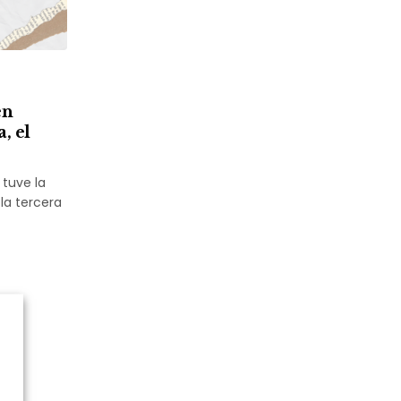
en
, el
tuve la
la tercera