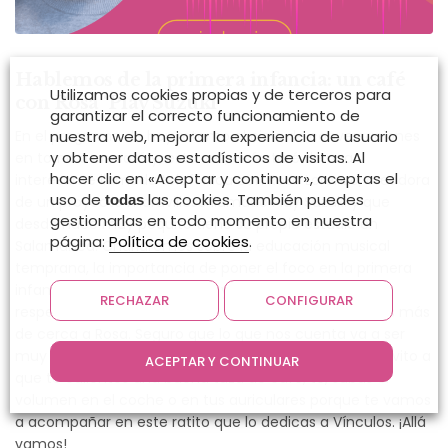
Hablemos de la primera infancia: un café
Utilizamos cookies propias y de terceros para
con Rosa ‘Play Suzuki’
garantizar el correcto funcionamiento de
En el programa de hoy retomo el ciclo de conversaciones
nuestra web, mejorar la experiencia de usuario
y obtener datos estadísticos de visitas. Al
en torno a un café y, esta vez, disfrutaré de una
hacer clic en «Aceptar y continuar», aceptas el
interesante llamada telefónica con Rosa Lorenzo, creadora
uso de
las cookies. También puedes
todas
de un proyecto maravilloso llamado Play Suzuki y que
gestionarlas en todo momento en nuestra
desde hace muy poquito tiene su propio estudio en
página:
Política de cookies
.
Salamanca. Charlaremos sobre la educación musical
temprana, la importancia de poner el foco en la primera
infancia y crear experiencias y vivencias ricas y
RECHAZAR
CONFIGURAR
respetuosas en torno a ella y, cómo no, conoceremos más
de cerca a Rosa. Seguro que lo que nos cuenta va a ser
muy interesante. Así que, si aún no lo has hecho, te invito a
ACEPTAR Y CONTINUAR
que te calientes una buena taza de café, té, subas el
volumen en el coche o en tus auriculares porque te vamos
a acompañar en este ratito que lo dedicas a Vínculos. ¡Allá
vamos!