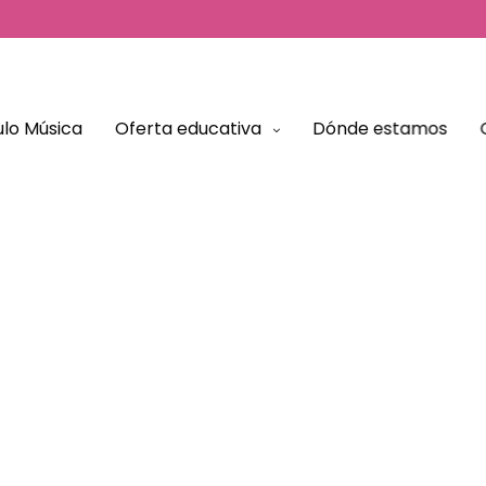
El Tablón
lo Música
Oferta educativa
Dónde estamos
Artículos y Podcast para conocer más sobre el modelo
educativo de Vínculo Música